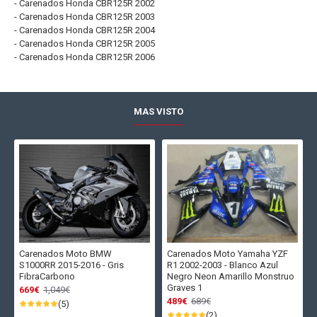
- Carenados Honda CBR125R 2002
- Carenados Honda CBR125R 2003
- Carenados Honda CBR125R 2004
- Carenados Honda CBR125R 2005
- Carenados Honda CBR125R 2006
MAS VISTO
Carenados Moto BMW
Carenados Moto Yamaha YZF
S1000RR 2015-2016 - Gris
R1 2002-2003 - Blanco Azul
FibraCarbono
Negro Neon Amarillo Monstruo
Graves 1
669€
1,049€
489€
689€
(5)
(2)