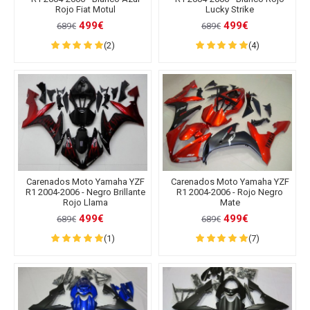
Rojo Fiat Motul
Lucky Strike
499€
499€
689€
689€
(2)
(4)
Carenados Moto Yamaha YZF
Carenados Moto Yamaha YZF
R1 2004-2006 - Negro Brillante
R1 2004-2006 - Rojo Negro
Rojo Llama
Mate
499€
499€
689€
689€
(1)
(7)