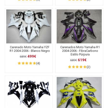
Carenado Moto Yamaha YZF
Carenados Moto Yamaha R1
R1 2004-2006 - Blanco Negro
2004-2006 - FibraCarbono
Estilo Púrpura
499€
689€
619€
689€
(4)
(2)